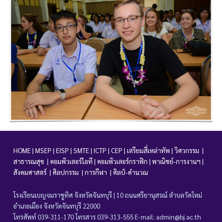
HOME
|
MSEP
|
EISP
|
SMTE
|
ICTP
|
CEP
|
เตรียมสี่เหล่าทัพ
|
วิศวกรรม
|
สาธารณสุข
|
คอมพิวเตอร์
ไอที
|
คอมพิวเตอร์
กราฟิก
|
พาณิชย์-การงานฯ
|
สังคมศาสตร์
|
ศิลปกรรม
|
การกีฬา
|
ศิลป์-คำนวณ
โรงเรียนเบญจมราชูทิศ จังหวัดจันทบุรี | 10 ถนนศรียานุสรณ์ ตำบลวัดใหม่
อำเภอเมือง จังหวัดจันทบุรี 22000
โทรศัพท์ 039-311-170 โทรสาร 039-313-555 E-mail: admin@bj.ac.th