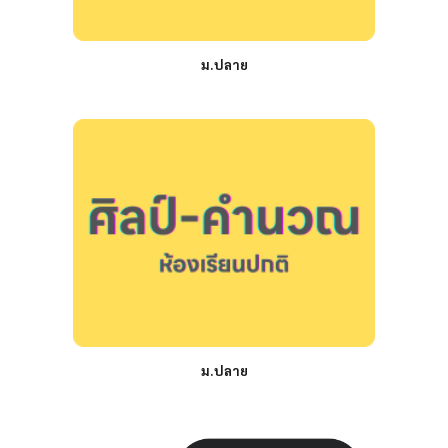
ม.ปลาย
ม.ปลาย