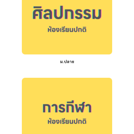
ม.ปลาย