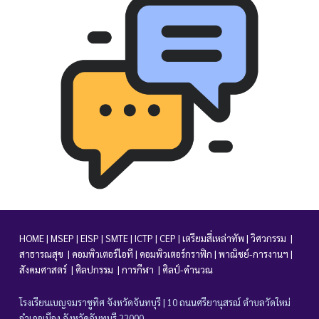
HOME
|
MSEP
|
EISP
|
SMTE
|
ICTP
|
CEP
|
เตรียมสี่เหล่าทัพ
|
วิศวกรรม
|
สาธารณสุข
|
คอมพิวเตอร์
ไอที
|
คอมพิวเตอร์
กราฟิก
|
พาณิชย์-การงานฯ
|
สังคมศาสตร์
|
ศิลปกรรม
|
การกีฬา
|
ศิลป์-คำนวณ
โรงเรียนเบญจมราชูทิศ จังหวัดจันทบุรี | 10 ถนนศรียานุสรณ์ ตำบลวัดใหม่
อำเภอเมือง จังหวัดจันทบุรี 22000