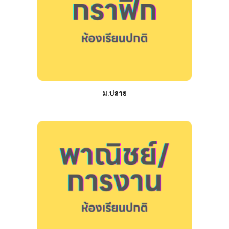
ม.ปลาย